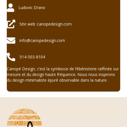
Ludovic Drano
Ludovic Drano
Site web :https://canopedesign.com
Site web :canopedesign.com
info@canopedesign.com
info@canopedesign.com
514 592-5870
514-503-8104
Canopé Design, c’est la symbiose de l’ébénisterie raffinée sur
mesure et du design haute fréquence. Nous nous inspirons
du design minimaliste épuré observable dans la nature.