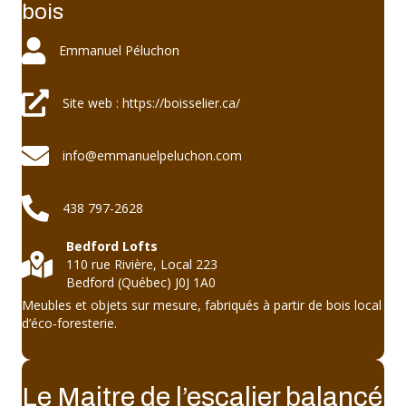
bois
Emmanuel Péluchon
Emmanuel Péluchon
Site web : https://boisselier.ca/
Site web : https://boisselier.ca/
info@emmanuelpeluchon.com
info@emmanuelpeluchon.com
438 797-2628
438 797-2628
Bedford Lofts
Bedford Lofts 110 rue Rivière, Local 223 Bedford (Québec) J0J 1A
110 rue Rivière, Local 223
Bedford (Québec) J0J 1A0
Meubles et objets sur mesure, fabriqués à partir de bois local
d’éco-foresterie.
Le Maitre de l’escalier balancé