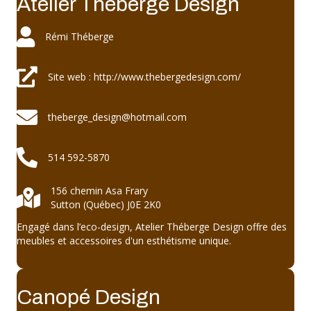
Atelier Théberge Design
Rémi Théberge
Rémi Théberge
Site web : http://www.thebergedesign.com/
Site web : http://www.thebergedesign.com/
theberge_design@hotmail.com
theberge_design@hotmail.com
514 592-5870
514 592-5870
156 chemin Asa Frary
156 chemin Asa Frary Sutton (Québec) J0E 2K0
Sutton (Québec) J0E 2K0
Engagé dans l’eco-design, Atelier Théberge Design offre des
meubles et accessoires d'un esthétisme unique.
Canopé Design