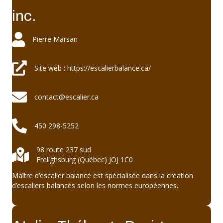
inc.
Pierre Marsan
Pierre Marsan
Site web : https://escalierbalance.ca/
Site web : https://escalierbalance.ca/
contact@escalier.ca
contact@escalier.ca
450 298-5252
450 298-5252
98 route 237 sud
98 route 237 sud Frelighsburg (Québec) JOJ 1C0
Frelighsburg (Québec) JOJ 1C0
Maître d’escalier balancé est spécialisée dans la création
d’escaliers balancés selon les normes européennes.